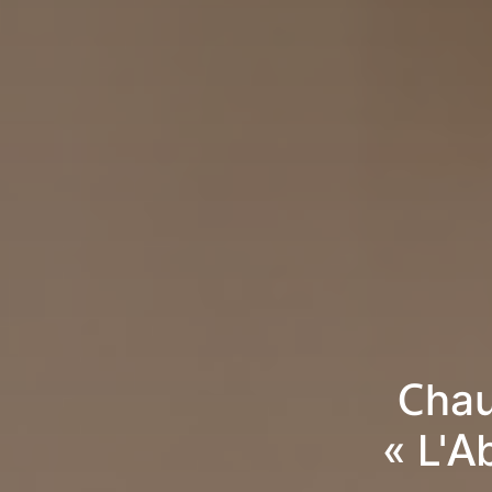
Chau
« L'