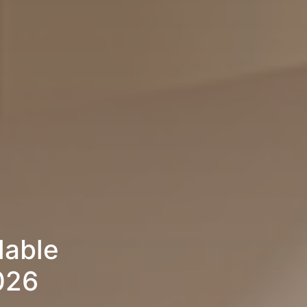
lable
026