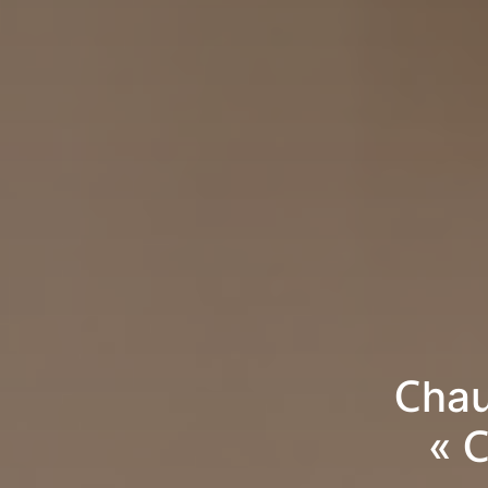
Chau
« 