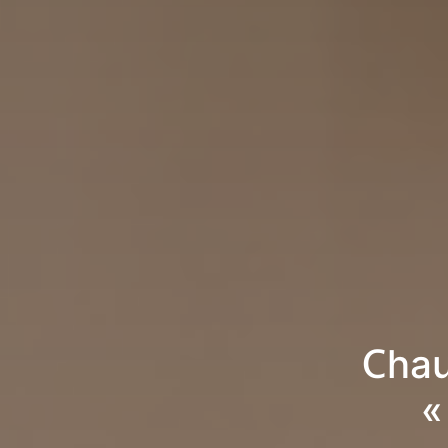
Chau
«