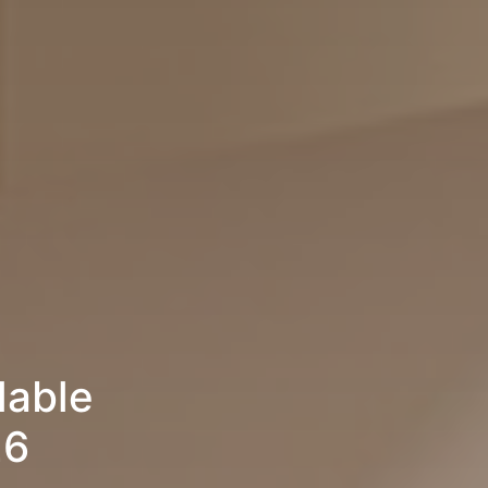
lable
26