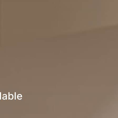
lable
6