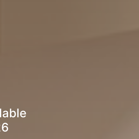
lable
26