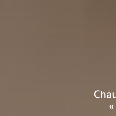
Chau
«