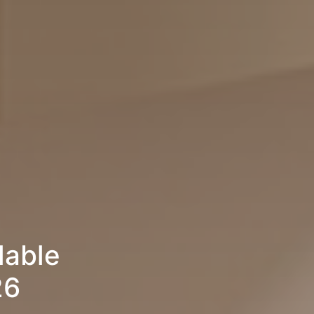
lable
26