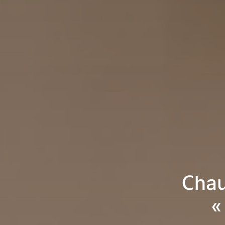
Chau
«