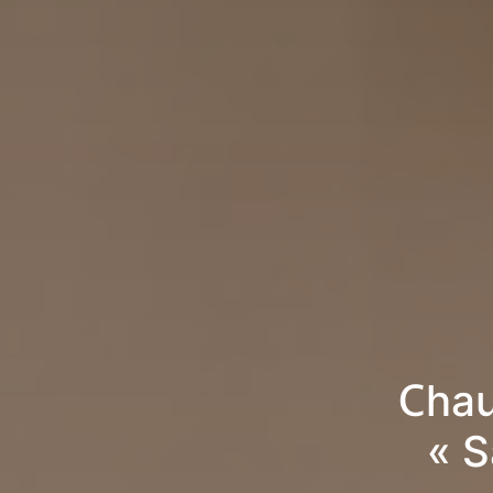
Chau
« S