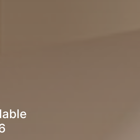
lable
6